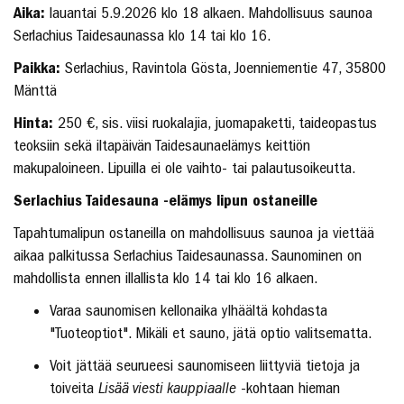
Aika:
lauantai 5.9.2026 klo 18 alkaen. Mahdollisuus saunoa
Serlachius Taidesaunassa klo 14 tai klo 16.
Paikka:
Serlachius, Ravintola Gösta, Joenniementie 47, 35800
Mänttä
Hinta:
250 €, sis. viisi ruokalajia, juomapaketti, taideopastus
teoksiin sekä iltapäivän Taidesaunaelämys keittiön
makupaloineen. Lipuilla ei ole vaihto- tai palautusoikeutta.
Serlachius Taidesauna -elämys lipun ostaneille
Tapahtumalipun ostaneilla on mahdollisuus saunoa ja viettää
aikaa palkitussa Serlachius Taidesaunassa. Saunominen on
mahdollista ennen illallista klo 14 tai klo 16 alkaen.
Varaa saunomisen kellonaika ylhäältä kohdasta
"Tuoteoptiot". Mikäli et sauno, jätä optio valitsematta.
Voit jättää seurueesi saunomiseen liittyviä tietoja ja
toiveita
Lisää viesti kauppiaalle
-kohtaan hieman