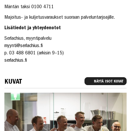
Mäntän taksi 0100 4711
Majoitus- ja kuljetusvaraukset suoraan palveluntarjoajille.
Lisätiedot ja yhteydenotot
Serlachius, myyntipalvelu
myynti@serlachius.fi
p. 03 488 6801 (arkisin 9–15)
serlachius.fi
KUVAT
NÄYTÄ ISOT KUVAT