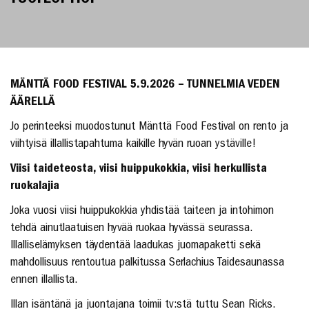
MÄNTTÄ FOOD FESTIVAL 5.9.2026 – TUNNELMIA VEDEN
ÄÄRELLÄ
Jo perinteeksi muodostunut Mänttä Food Festival on rento ja
viihtyisä illallistapahtuma kaikille hyvän ruoan ystäville!
Viisi taideteosta, viisi huippukokkia, viisi herkullista
ruokalajia
Joka vuosi viisi huippukokkia yhdistää taiteen ja intohimon
tehdä ainutlaatuisen hyvää ruokaa hyvässä seurassa.
Illalliselämyksen täydentää laadukas juomapaketti sekä
mahdollisuus rentoutua palkitussa Serlachius Taidesaunassa
ennen illallista.
Illan isäntänä ja juontajana toimii tv:stä tuttu Sean Ricks.