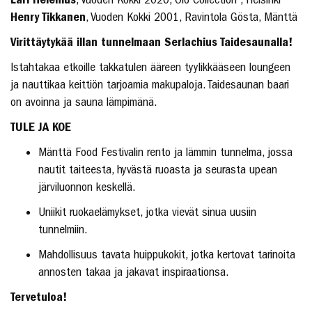
Henry Tikkanen
, Vuoden Kokki 2001, Ravintola Gösta, Mänttä
Virittäytykää illan tunnelmaan Serlachius Taidesaunalla!
Istahtakaa etkoille takkatulen ääreen tyylikkääseen loungeen
ja nauttikaa keittiön tarjoamia makupaloja. Taidesaunan baari
on avoinna ja sauna lämpimänä.
TULE JA KOE
Mänttä Food Festivalin rento ja lämmin tunnelma, jossa
nautit taiteesta, hyvästä ruoasta ja seurasta upean
järviluonnon keskellä.
Uniikit ruokaelämykset, jotka vievät sinua uusiin
tunnelmiin.
Mahdollisuus tavata huippukokit, jotka kertovat tarinoita
annosten takaa ja jakavat inspiraationsa.
Tervetuloa!