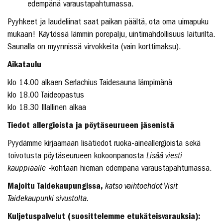
edempänä varaustapahtumassa.
Pyyhkeet ja laudeliinat saat paikan päältä, ota oma uimapuku
mukaan! Käytössä lämmin porepalju, uintimahdollisuus laiturilta.
Saunalla on myynnissä virvokkeita (vain korttimaksu).
Aikataulu
klo 14.00 alkaen Serlachius Taidesauna lämpimänä
klo 18.00 Taideopastus
klo 18.30 Illallinen alkaa
Tiedot allergioista ja pöytäseurueen jäsenistä
Pyydämme kirjaamaan lisätiedot ruoka-aineallergioista sekä
toivotusta pöytäseurueen kokoonpanosta
Lisää viesti
kauppiaalle
-kohtaan hieman edempänä varaustapahtumassa.
Majoitu Taidekaupungissa,
katso vaihtoehdot Visit
Taidekaupunki sivustolta.
Kuljetuspalvelut (suosittelemme etukäteisvarauksia):