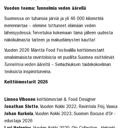
Vuoden teema: Tunnelmia veden äärellä
Suomessa on tuhansia järviä ja yli 46 000 kilometriä
merenrantaa – olemme tottuneet elämään veden
läheisyydessä. Tervetuloa kokemaan tämä jälleen uudesta
näkökulmasta taiteen ja makuelämysten kautta!
Vuoden 2026 Mänttä Food Festivalilla keittiömestarit
omaleimaisista ravintoloista eri puolilta Suomea esittelevät
Tunnelmia veden ääreltä
– Serlachiuksen taidekokoelman
teoksista inspiroituneina.
Keittiömestarit 2026
Linnea Vihonen
keittiömestari & Food Designer
Jonathan Slotte
, Vuoden Kokki 2022, Ravintola Fröj, Vaasa
Johan Kurkela
, Vuoden Kokki 2023, Suomen Bocuse d’Or -
edustaja 2026
Lari Helenius
, Vuoden Kokki 2020, Olo Collection , Helsinki