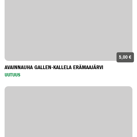
5,00 €
AVAINNAUHA GALLEN-KALLELA ERÄMAAJÄRVI
UUTUUS