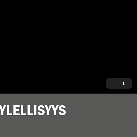
1
YLELLISYYS