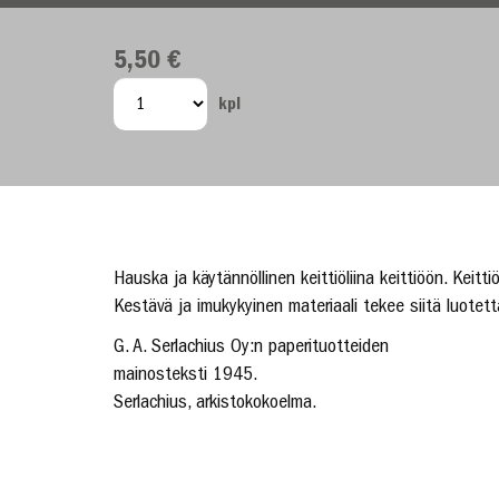
5,50 €
kpl
Hauska ja käytännöllinen keittiöliina keittiöön. Keitti
Kestävä ja imukykyinen materiaali tekee siitä luotett
G. A. Serlachius Oy:n paperituotteiden
mainosteksti 1945.
Serlachius, arkistokokoelma.