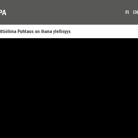
FI
EN
ittiöliina Puhtaus on ihana ylellisyys