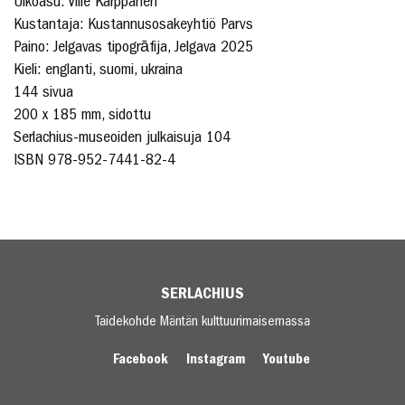
Ulkoasu: Ville Karppanen
Kustantaja: Kustannusosakeyhtiö Parvs
Paino: Jelgavas tipogrāfija, Jelgava 2025
Kieli: englanti, suomi, ukraina
144 sivua
200 x 185 mm, sidottu
Serlachius-museoiden julkaisuja 104
ISBN 978-952-7441-82-4
SERLACHIUS
Taidekohde Mäntän kulttuurimaisemassa
Facebook
Instagram
Youtube