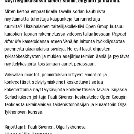
Näyttelyjulkaisussa kielet: suomi, englanti ja ukraina.
Miten kertoa empaattisella tavalla sodan kauhuista
näyttämättä tuhottuja kaupunkeja tai runneltuja
ruumiita? Ukrainalainen taiteilijakollektiivi Open Group kutsuu
karaoken tapaan rakennetussa videoinstallaatiossaan
Repeat
After Me
kameroidensa eteen Venäjän laitonta hyökkäyssotaa
paenneita ukrainalaisia siviilejä. He esittävät ohjusten,
tykistökeskitysten ja muiden asejärjestelmien ääniä ja pyytävät
näyttelykävijöitä toistamaan äänet perässään.
Väkivallan muistot, pommituksiin liittyvät emootiot ja
konkreettiset selviytymiskeinot koskettavat sotaa
kokemattomia näyttelykävijöitä konkreettisella tavalla. Kirjassa
Serlachiuksen johtaja Pauli Sivonen keskustelee Open Groupin
teoksesta ukrainalaisen taidehistorioitsijan ja kuraattorin Olga
Tykhonovan kanssa.
Kirjoittajat: Pauli Sivonen, Olga Tykhonova