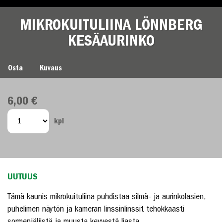
MIKROKUITULIINA LÖNNBERG
KESÄAURINKO
MIKROKUITULIINA LÖNNBERG KESÄAURINKO
Osta
Kuvaus
6,00 €
kpl
UUTUUS
Tämä kaunis mikrokuituliina puhdistaa silmä- ja aurinkolasien,
puhelimen näytön ja kameran linssinlinssit tehokkaasti
sormenjäljistä ja muusta kevyestä liasta.