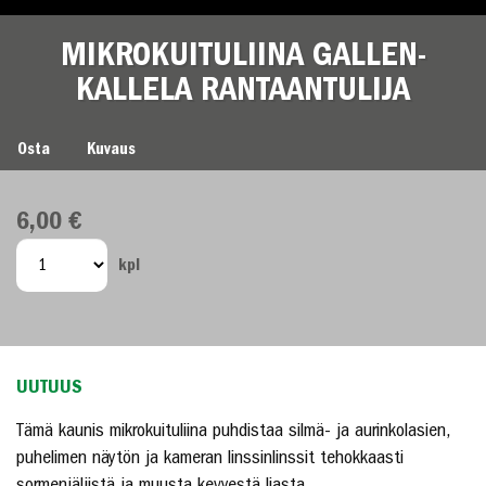
MIKROKUITULIINA GALLEN-
KALLELA RANTAANTULIJA
MIKROKUITULIINA GALLEN-KALLELA RANTAANTULIJA
Osta
Kuvaus
6,00 €
kpl
UUTUUS
Tämä kaunis mikrokuituliina puhdistaa silmä- ja aurinkolasien,
puhelimen näytön ja kameran linssinlinssit tehokkaasti
sormenjäljistä ja muusta kevyestä liasta.