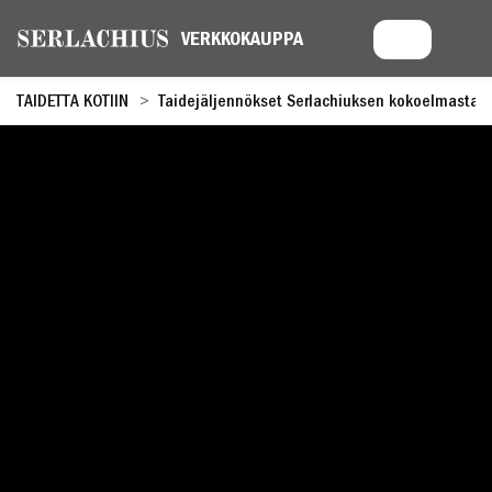
TAIDETTA KOTIIN
Taidejäljennökset Serlachiuksen kokoelmasta