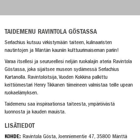
TAIDEMENU RAVINTOLA GÖSTASSA
Serlachius kutsuu virkistymään taiteen, kulinaaristen
nautintojen ja Mäntän kauniin kulttuurimaiseman pariin!
Varaa itsellesi ja seurueellesi neljän ruokalajin ateria Ravintola
Göstassa, joka sijaitsee museon sydämessä Serlachius
Kartanolla. Ravintoloitsija, Vuoden Kokkina palkittu
keittiömestari Henry Tikkanen tiimeineen valmistaa teille upean
ruokaelämyksen.
Taidemenu saa inspiraationsa taiteesta, ympäröivästä
luonnosta ja kauden mauista.
LISÄTIEDOT
KOHDE:
Ravintola Gösta, Joenniementie 47, 35800 Mänttä