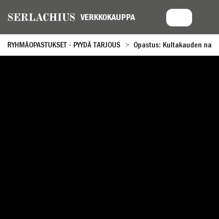
RYHMÄOPASTUKSET - PYYDÄ TARJOUS
Opastus: Kultakauden naista