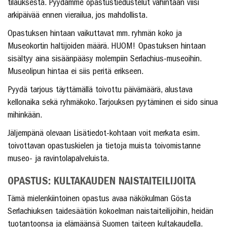
tilauksesta. Pyydämme opastustiedustelut vähintään viisi
arkipäivää ennen vierailua, jos mahdollista.
Opastuksen hintaan vaikuttavat mm. ryhmän koko ja
Museokortin haltijoiden määrä. HUOM! Opastuksen hintaan
sisältyy aina sisäänpääsy molempiin Serlachius-museoihin.
Museolipun hintaa ei siis peritä erikseen.
Pyydä tarjous täyttämällä toivottu päivämäärä, alustava
kellonaika sekä ryhmäkoko. Tarjouksen pyytäminen ei sido sinua
mihinkään.
Jäljempänä olevaan Lisätiedot-kohtaan voit merkata esim.
toivottavan opastuskielen ja tietoja muista toivomistanne
museo- ja ravintolapalveluista.
OPASTUS: KULTAKAUDEN NAISTAITEILIJOITA
Tämä mielenkiintoinen opastus avaa näkökulman Gösta
Serlachiuksen taidesäätiön kokoelman naistaiteilijoihin, heidän
tuotantoonsa ja elämäänsä Suomen taiteen kultakaudella.