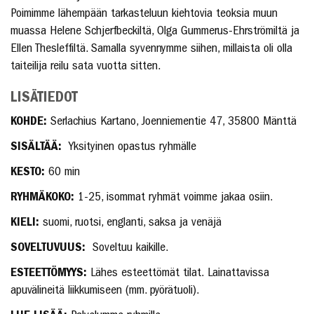
Poimimme lähempään tarkasteluun kiehtovia teoksia muun
muassa Helene Schjerfbeckiltä, Olga Gummerus-Ehrströmiltä ja
Ellen Thesleffiltä. Samalla syvennymme siihen, millaista oli olla
taiteilija reilu sata vuotta sitten.
LISÄTIEDOT
KOHDE:
Serlachius Kartano, Joenniementie 47, 35800 Mänttä
SISÄLTÄÄ:
Yksityinen opastus ryhmälle
KESTO:
60 min
RYHMÄKOKO:
1-25, isommat ryhmät voimme jakaa osiin.
KIELI:
suomi, ruotsi, englanti, saksa ja venäjä
SOVELTUVUUS:
Soveltuu kaikille.
ESTEETTÖMYYS:
Lähes esteettömät tilat. Lainattavissa
apuvälineitä liikkumiseen (mm. pyörätuoli).