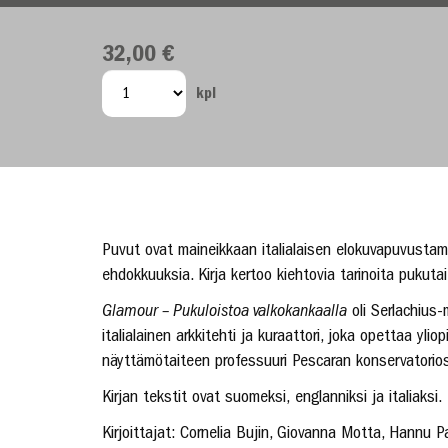
32,00 €
kpl
Puvut ovat maineikkaan italialaisen elokuvapuvustamon
ehdokkuuksia. Kirja kertoo kiehtovia tarinoita puku
Glamour – Pukuloistoa valkokankaalla
oli Serlachius-
italialainen arkkitehti ja kuraattori, joka opettaa ylio
näyttämötaiteen professuuri Pescaran konservatorio
Kirjan tekstit ovat suomeksi, englanniksi ja italiaksi.
Kirjoittajat: Cornelia Bujin, Giovanna Motta, Hannu 