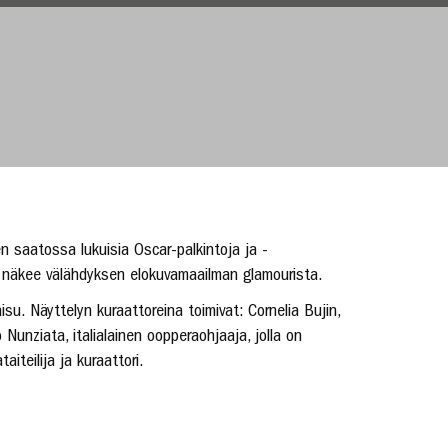
en saatossa lukuisia Oscar-palkintoja ja -
ja näkee välähdyksen elokuvamaailman glamourista.
u. Näyttelyn kuraattoreina toimivat: Cornelia Bujin,
lo Nunziata, italialainen oopperaohjaaja, jolla on
teilija ja kuraattori.