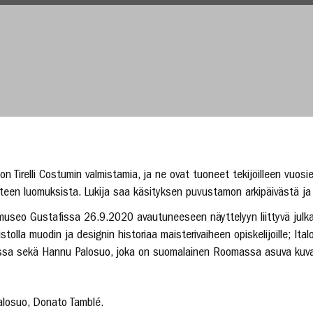
 Tirelli Costumin valmistamia, ja ne ovat tuoneet tekijöilleen vuosi
taiteen luomuksista. Lukija saa käsityksen puvustamon arkipäivästä 
museo Gustafissa 26.9.2020 avautuneeseen näyttelyyn liittyvä julkais
pistolla muodin ja designin historiaa maisterivaiheen opiskelijoille; Ita
ssa sekä Hannu Palosuo, joka on suomalainen Roomassa asuva kuvatai
Palosuo, Donato Tamblé.