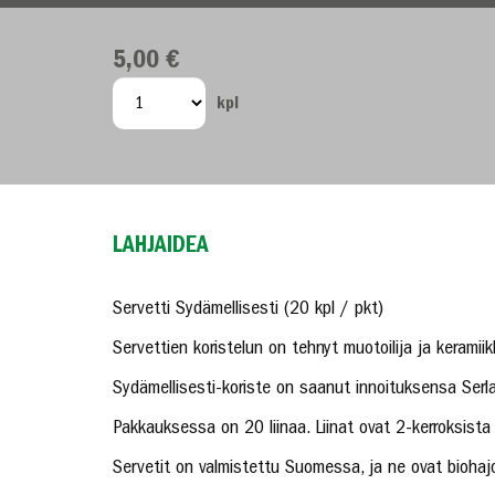
5,00 €
kpl
LAHJAIDEA
Servetti Sydämellisesti (20 kpl / pkt)
Servettien koristelun on tehnyt muotoilija ja keramiikk
Sydämellisesti-koriste on saanut innoituksensa Serla
Pakkauksessa on 20 liinaa. Liinat ovat 2-kerroksista
Servetit on valmistettu Suomessa, ja ne ovat biohaj